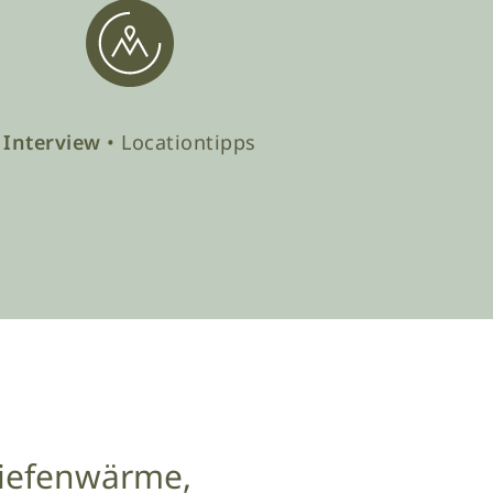
Interview
• Locationtipps
 Tiefenwärme,