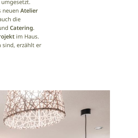
umgesetzt.
s neuen
Atelier
auch die
und
Catering
.
rojekt
im Haus.
sind, erzählt er