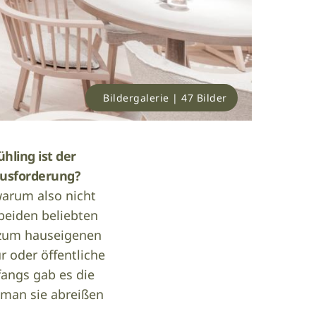
Bildergalerie | 47 Bilder
hling ist der
ausforderung?
warum also nicht
beiden beliebten
g zum hauseigenen
r oder öffentliche
fangs gab es die
 man sie abreißen