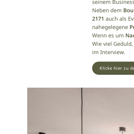
seinem Business
Neben dem
Bou
2171
auch als Ev
nahegelegene
P
Wenn es um
Nac
Wie viel Geduld
im Interview.
Klicke hier zu 