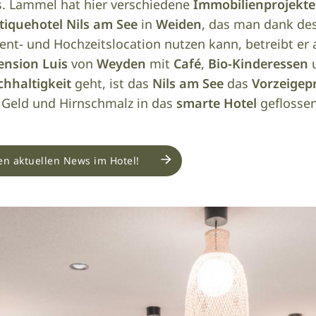
. Lammel hat hier verschiedene
Immobilienprojekte
tiquehotel Nils am See
in
Weiden
, das man dank de
ent- und Hochzeitslocation nutzen kann, betreibt er 
ension Luis
von
Weyden
mit
Café
,
Bio-Kinderessen
hhaltigkeit
geht, ist das
Nils am See
das
Vorzeigep
, Geld und Hirnschmalz in das
smarte Hotel
geflossen 
den aktuellen News im Hotel!