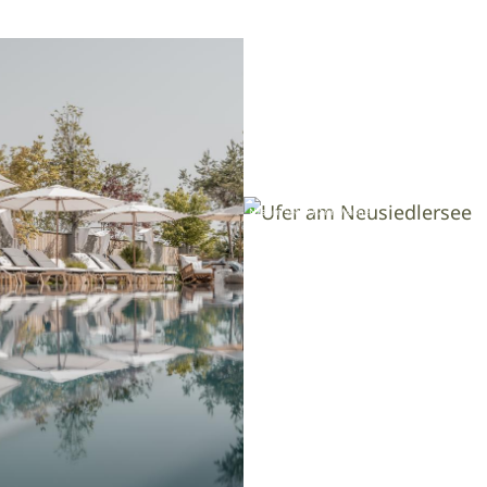
Image
Nils am See © Karin Wasner