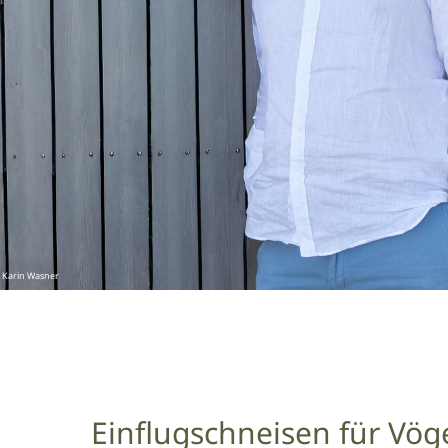
 Karin Wasner
Einflugschneisen für Vög