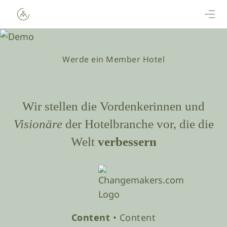
Direkt zum Inhalt
Werde ein Member Hotel
Wir stellen die Vordenkerinnen und
Visionäre
der Hotelbranche vor, die die
Welt
verbessern
Content
• Content