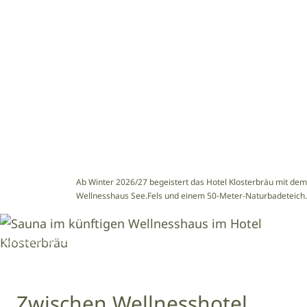
Image
Rendering © Hotel Klosterbräu
Ab Winter 2026/27 begeistert das Hotel Klosterbräu mit dem
Wellnesshaus See.Fels und einem 50-Meter-Naturbadeteich.
Image
Rendering © Hotel Klosterbräu
Zwischen Wellnesshotel