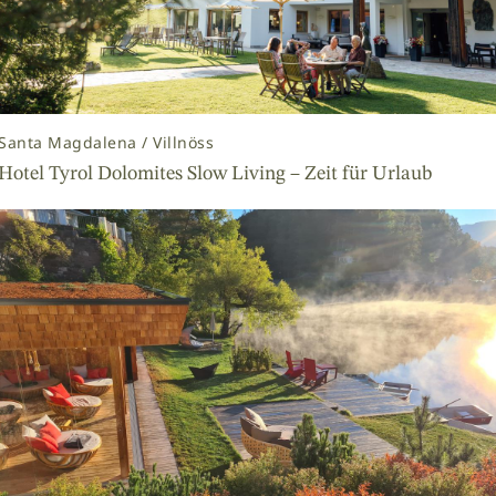
Santa Magdalena / Villnöss
Hotel Tyrol Dolomites Slow Living – Zeit für Urlaub