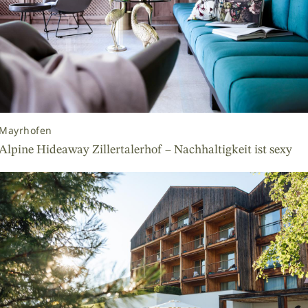
Mayrhofen
Alpine Hideaway Zillertalerhof – Nachhaltigkeit ist sexy