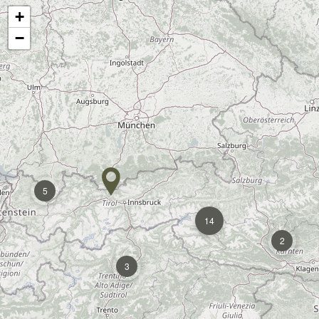
+
−
5
14
2
3