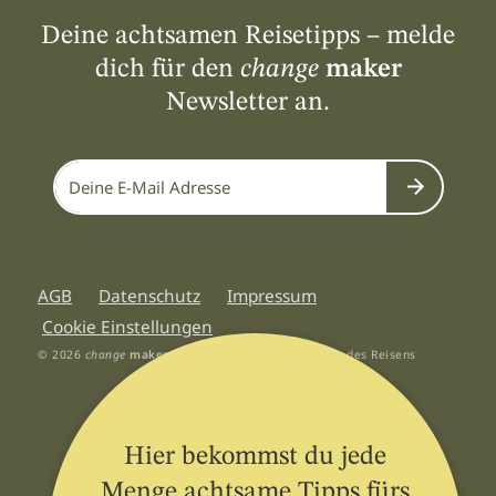
Deine achtsamen Reisetipps – melde
dich für den
change
maker
Newsletter an.
Submit
AGB
Datenschutz
Impressum
Cookie Einstellungen
© 2026
change
maker
Hotels by
insiderei
- Zukunft des Reisens
Hier bekommst du jede
Menge achtsame Tipps fürs