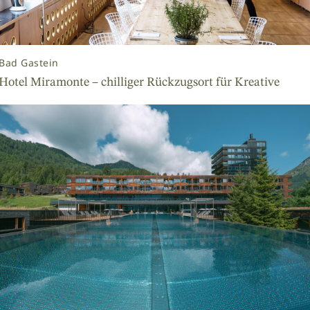
Bad Gastein
Hotel Miramonte – chilliger Rückzugsort für Kreative