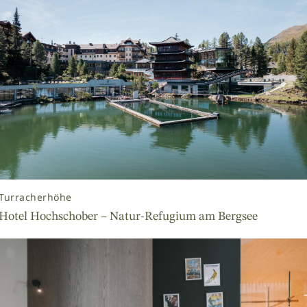
Turracherhöhe
Hotel Hochschober – Natur-Refugium am Bergsee