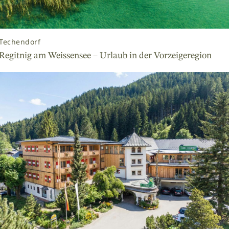
Techendorf
Regitnig am Weissensee – Urlaub in der Vorzeigeregion