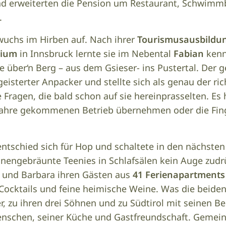
nd erweiterten die Pension um Restaurant, Schwim
h.
wuchs im Hirben auf. Nach ihrer
Tourismusausbildu
dium
in Innsbruck lernte sie im Nebental
Fabian
kenn
ie über‘n Berg – aus dem Gsieser- ins Pustertal. Der g
geisterter Anpacker und stellte sich als genau der ric
ie Fragen, die bald schon auf sie hereinprasselten. Es
 Jahre gekommenen Betrieb übernehmen oder die Fin
entschied sich für Hop und schaltete in den nächste
nengebräunte Teenies in Schlafsälen kein Auge zudr
n und Barbara ihren Gästen aus
41 Ferienapartments
cktails und feine heimische Weine. Was die beiden e
r, zu ihren drei Söhnen und zu Südtirol mit seinen Be
enschen, seiner Küche und Gastfreundschaft. Gemei