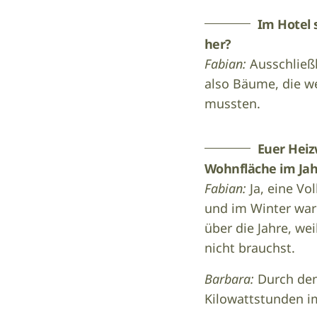
Im Hotel 
her?
Fabian:
Ausschließl
also Bäume, die w
mussten.
Euer Heiz
Wohnfläche im Jah
Fabian:
Ja, eine V
und im Winter warm
über die Jahre, we
nicht brauchst.
Barbara:
Durch den
Kilowattstunden i