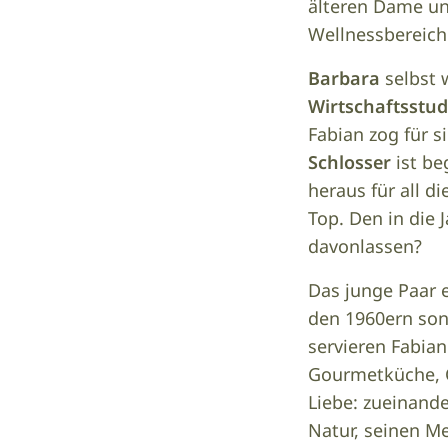
älteren Dame u
Wellnessbereic
Barbara
selbst 
Wirtschaftsstu
Fabian zog für s
Schlosser
ist be
heraus für all d
Top. Den in die
davonlassen?
Das junge Paar 
den 1960ern son
servieren Fabia
Gourmetküche, Co
Liebe: zueinande
Natur, seinen M