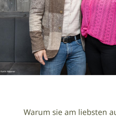
 Karin Wasner
Warum sie am liebsten au