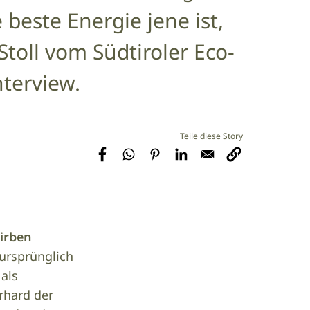
beste Energie jene ist,
toll vom Südtiroler Eco-
terview.
irben
 ursprünglich
als
rhard der