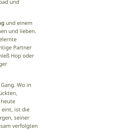
mbad und
ng
und einem
en und lieben.
elernte
htige Partner
 hieß Hop oder
ger
n Gang. Wo in
ückten,
heute
int, ist die
rgen, seiner
nsam verfolgten