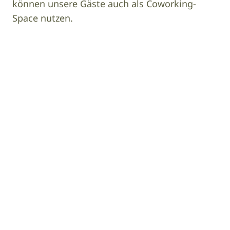
können unsere Gäste auch als Coworking-
Space nutzen.
Image
Design Hotel Tyrol
Image