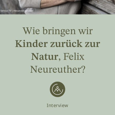
 Servus TV | Alexander Gruber
Wie bringen wir
Kinder zurück zur
Natur
, Felix
Neureuther?
Interview