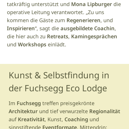
tatkräftig unterstützt und
Mona Lipburger
die
operative Leitung verantwortet. „Zu uns
kommen die Gäste zum
Regenerieren
, und
Inspirieren
“, sagt die
ausgebildete Coachin
,
die hier auch zu
Retreats
,
Kamingesprächen
und
Workshops
einlädt.
Kunst & Selbstfindung in
der Fuchsegg Eco Lodge
Im
Fuchsegg
treffen preisgekrönte
Architektur
und tief verwurzelte
Regionalität
auf
Kreativität
, Kunst,
Coaching
und
sinnstiftende
Eventformate
. Mittendrin: