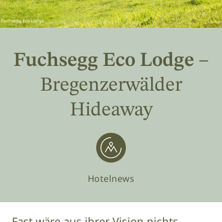
 Fuchsegg Eco Lodge
Fuchsegg Eco Lodge
–
Bregenzerwälder
Hideaway
Hotelnews
Fast wäre aus ihrer Vision nichts