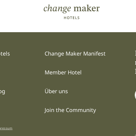
Direkt zum Inhalt
.
Hauptmenü 2
tels
Change Maker Manifest
Member Hotel
og
Über uns
Join the Community
pressum