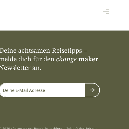
Deine achtsamen Reisetipps –
melde dich für den
change
maker
Newsletter an.
Submit
© 2026
change
maker
Hotels by
insiderei
- Zukunft des Reisens