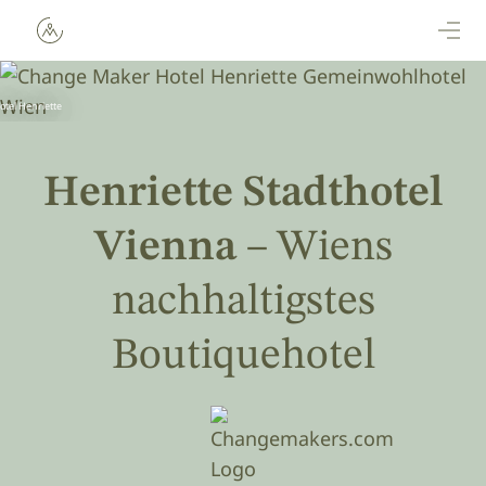
Direkt zum Inhalt
otel Henriette
Henriette Stadthotel
Vienna
– Wiens
nachhaltigstes
Boutiquehotel