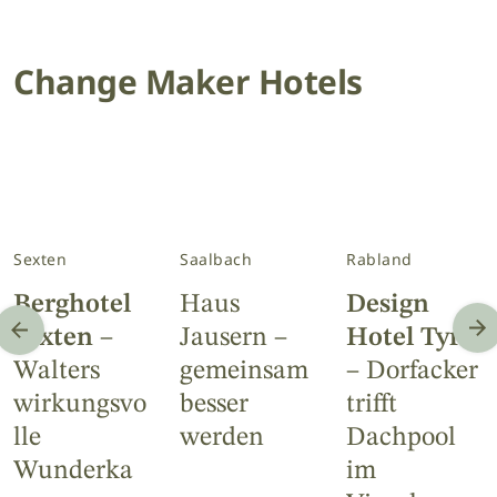
Change Maker Hotels
Sexten
Saalbach
Rabland
Berghotel
Haus
Design
Sexten
–
Jausern –
Hotel Tyrol
Walters
gemeinsam
– Dorfacker
wirkungsvo
besser
trifft
lle
werden
Dachpool
Wunderka
im