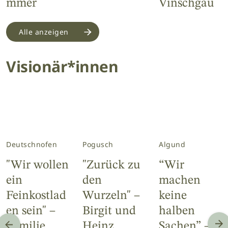
mmer
Vinschgau
Alle anzeigen
Visionär*innen
Deutschnofen
Pogusch
Algund
"Wir wollen
"Zurück zu
“Wir
ein
den
machen
Feinkostlad
Wurzeln" –
keine
en sein" –
Birgit und
halben
Familie
Heinz
Sachen” –